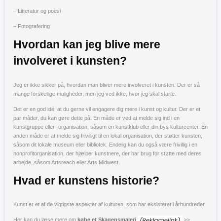
– Litteratur og poesi
– Fotografering
Hvordan kan jeg blive mere
involveret i kunsten?
Jeg er ikke sikker på, hvordan man bliver mere involveret i kunsten. Der er så
mange forskellige muligheder, men jeg ved ikke, hvor jeg skal starte.
Det er en god idé, at du gerne vil engagere dig mere i kunst og kultur. Der er et
par måder, du kan gøre dette på. En måde er ved at melde sig ind i en
kunstgruppe eller -organisation, såsom en kunstklub eller din bys kulturcenter. En
anden måde er at melde sig frivilligt til en lokal organisation, der støtter kunsten,
såsom dit lokale museum eller bibliotek. Endelig kan du også være frivillig i en
nonprofitorganisation, der hjælper kunstnere, der har brug for støtte med deres
arbejde, såsom Artsreach eller Arts Midwest.
Hvad er kunstens historie?
Kunst er et af de vigtigste aspekter af kulturen, som har eksisteret i århundreder.
Her kan du læse mere om
købe et Skagensmaleri
>>