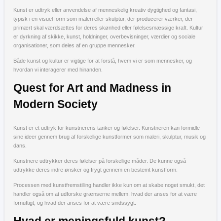
Kunst er udtryk eller anvendelse af menneskelig kreativ dygtighed og fantasi,
typisk i en visuel form som maleri eller skulptur, der producerer værker, der
primært skal værdsættes for deres skønhed eller følelsesmæssige kraft. Kultur
er dyrkning af skikke, kunst, holdninger, overbevisninger, værdier og sociale
organisationer, som deles af en gruppe mennesker.
Både kunst og kultur er vigtige for at forstå, hvem vi er som mennesker, og
hvordan vi interagerer med hinanden.
Quest for Art and Madness in
Modern Society
Kunst er et udtryk for kunstnerens tanker og følelser. Kunstneren kan formidle
sine ideer gennem brug af forskellige kunstformer som maleri, skulptur, musik og
dans.
Kunstnere udtrykker deres følelser på forskellige måder. De kunne også
udtrykke deres indre ønsker og frygt gennem en bestemt kunstform.
Processen med kunstfremstilling handler ikke kun om at skabe noget smukt, det
handler også om at udforske grænserne mellem, hvad der anses for at være
fornuftigt, og hvad der anses for at være sindssygt.