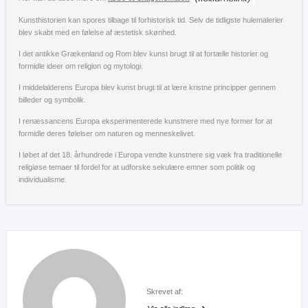
Kunsthistorien kan spores tilbage til forhistorisk tid. Selv de tidligste hulemalerier
blev skabt med en følelse af æstetisk skønhed.
I det antikke Grækenland og Rom blev kunst brugt til at fortælle historier og
formidle ideer om religion og mytologi.
I middelalderens Europa blev kunst brugt til at lære kristne principper gennem
billeder og symbolik.
I renæssancens Europa eksperimenterede kunstnere med nye former for at
formidle deres følelser om naturen og menneskelivet.
I løbet af det 18. århundrede i Europa vendte kunstnere sig væk fra traditionelle
religiøse temaer til fordel for at udforske sekulære emner som politik og
individualisme.
Skrevet af: