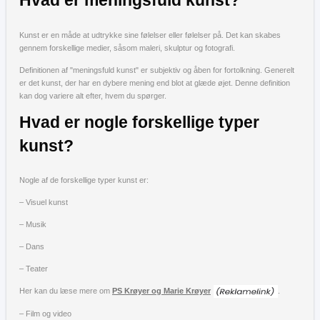
Hvad er meningsfuld kunst?
Kunst er en måde at udtrykke sine følelser eller følelser på. Det kan skabes
gennem forskellige medier, såsom maleri, skulptur og fotografi.
Definitionen af "meningsfuld kunst" er subjektiv og åben for fortolkning. Generelt
er det kunst, der har en dybere mening end blot at glæde øjet. Denne definition
kan dog variere alt efter, hvem du spørger.
Hvad er nogle forskellige typer
kunst?
Nogle af de forskellige typer kunst er:
– Visuel kunst
– Musik
– Dans
– Teater
Her kan du læse mere om
PS Krøyer og Marie Krøyer
.
– Film og video