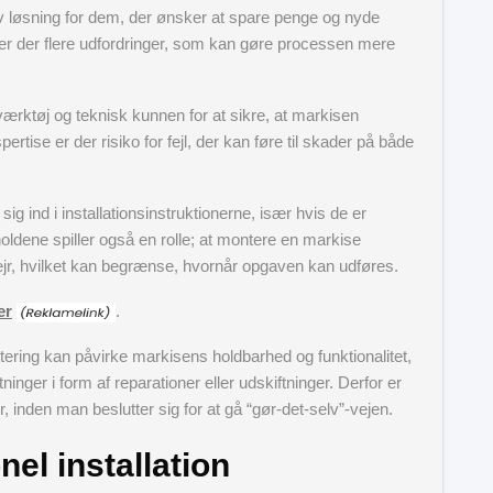
v løsning for dem, der ønsker at spare penge og nyde
g er der flere udfordringer, som kan gøre processen mere
lværktøj og teknisk kunnen for at sikre, at markisen
rtise er der risiko for fejl, der kan føre til skader på både
 ind i installationsinstruktionerne, især hvis de er
oldene spiller også en rolle; at montere en markise
t vejr, hvilket kan begrænse, hvornår opgaven kan udføres.
er
.
ontering kan påvirke markisens holdbarhed og funktionalitet,
nger i form af reparationer eller udskiftninger. Derfor er
r, inden man beslutter sig for at gå “gør-det-selv”-vejen.
el installation