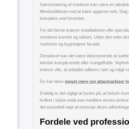
Selvmontering af markiser kan være en attrakti
tilfredsstillelsen ved at klare opgaven selv. Do
kompleks end forventet.
For det første kræver installationen ofte specia
monteres korrekt og sikkert. Uden den rette ekspe
markisen og bygningens facade.
Derudover kan det være tidskrævende at sætte sig
teknisk komplicerede eller mangelfulde. Vejrforh
kræver ofte, at arbejdet udføres i tørt og rolig
Du kan læse
meget mere om altanmarkiser h
Endelig er det vigtigt at huske på, at forkert m
hvilket i sidste ende kan medføre ekstra omkostni
det essentielt nøje at overveje disse udfordringe
Fordele ved profession