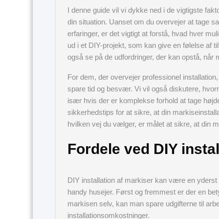
I denne guide vil vi dykke ned i de vigtigste fakt
din situation. Uanset om du overvejer at tage s
erfaringer, er det vigtigt at forstå, hvad hver mu
ud i et DIY-projekt, som kan give en følelse af til
også se på de udfordringer, der kan opstå, når 
For dem, der overvejer professionel installation, v
spare tid og besvær. Vi vil også diskutere, hvorn
især hvis der er komplekse forhold at tage højd
sikkerhedstips for at sikre, at din markiseinstal
hvilken vej du vælger, er målet at sikre, at din ma
Fordele ved DIY instal
DIY installation af markiser kan være en yderst 
handy husejer. Først og fremmest er der en bety
markisen selv, kan man spare udgifterne til arb
installationsomkostninger.