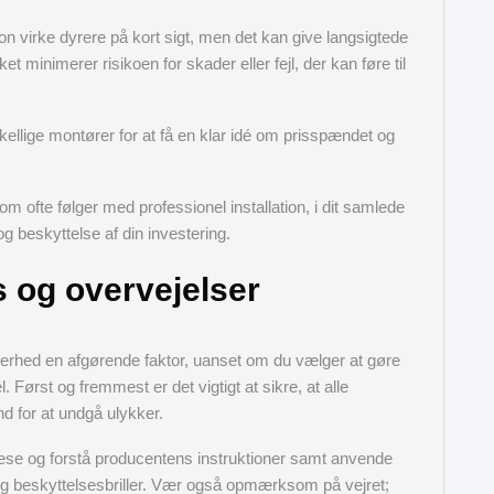
on virke dyrere på kort sigt, men det kan give langsigtede
t minimerer risikoen for skader eller fejl, der kan føre til
skellige montører for at få en klar idé om prisspændet og
m ofte følger med professionel installation, i dit samlede
og beskyttelse af din investering.
s og overvejelser
ikkerhed en afgørende faktor, uanset om du vælger at gøre
l. Først og fremmest er det vigtigt at sikre, at alle
nd for at undgå ulykker.
æse og forstå producentens instruktioner samt anvende
 beskyttelsesbriller. Vær også opmærksom på vejret;