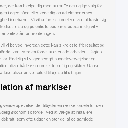
orer, der kan hjælpe dig med at træffe det rigtige valg for
agen i egen hånd eller læne dig op ad eksperternes
lighed indebærer. Vi vil udforske fordelene ved at kaste sig
fredsstillelse og potentielle besparelser. Samtidig vil vi
man selv står for monteringen.
il vi belyse, hvordan dette kan sikre et fejlfrit resultat og
år det kan være en fordel at overlade arbejdet til fagfolk,
e for. Endelig vil vi gennemgå budgetovervejelser og
lation bliver både økonomisk fornuftig og sikker. Uanset
rkise bliver en værdifuld tilføjelse til dit hjem.
lation af markiser
givende oplevelse, der tilbyder en række fordele for den
delig økonomisk fordel. Ved at vælge at installere
ejdskraft, som ofte udgør en stor del af de samlede