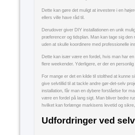
Dette kan gøre det muligt at investere i en høj
ellers ville have råd til.
Derudover giver DIY installationen en unik mul
præferencer og tidsplan. Man kan tage sig den nø
uden at skulle koordinere med professionelle inst
Dette kan især være en fordel, hvis man har en 
flere weekender. Yderligere, er der en personlig t
For mange er det en kilde til stolthed at kunne s
give selvtillid til at tackle andre gør-det-selv
installation, får man en dybere forståelse for m
være en fordel på lang sigt. Man bliver bedre ruste
hvilket kan forlænge markisens levetid og sikre,
Udfordringer ved sel