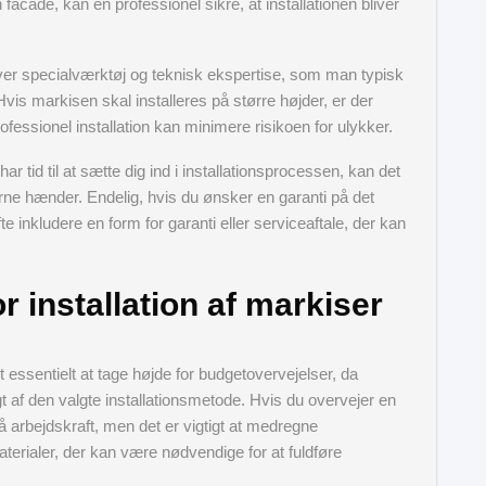
acade, kan en professionel sikre, at installationen bliver
er specialværktøj og teknisk ekspertise, som man typisk
Hvis markisen skal installeres på større højder, er der
ssionel installation kan minimere risikoen for ulykker.
r tid til at sætte dig ind i installationsprocessen, kan det
farne hænder. Endelig, hvis du ønsker en garanti på det
fte inkludere en form for garanti eller serviceaftale, der kan
r installation af markiser
t essentielt at tage højde for budgetovervejelser, da
 af den valgte installationsmetode. Hvis du overvejer en
på arbejdskraft, men det er vigtigt at medregne
terialer, der kan være nødvendige for at fuldføre