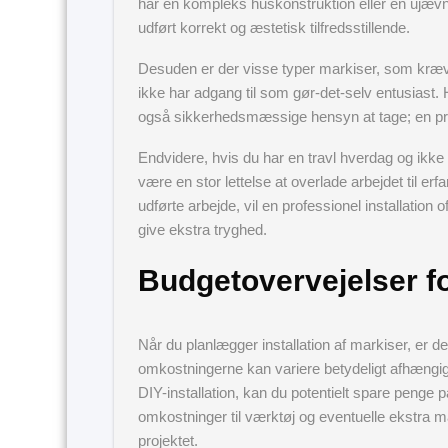
har en kompleks huskonstruktion eller en ujævn f
udført korrekt og æstetisk tilfredsstillende.
Desuden er der visse typer markiser, som kræv
ikke har adgang til som gør-det-selv entusiast. 
også sikkerhedsmæssige hensyn at tage; en profe
Endvidere, hvis du har en travl hverdag og ikke ha
være en stor lettelse at overlade arbejdet til er
udførte arbejde, vil en professionel installation o
give ekstra tryghed.
Budgetovervejelser fo
Når du planlægger installation af markiser, er de
omkostningerne kan variere betydeligt afhængigt
DIY-installation, kan du potentielt spare penge 
omkostninger til værktøj og eventuelle ekstra ma
projektet.