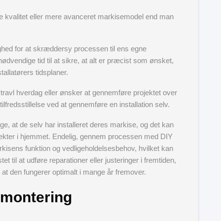
ere kvalitet eller mere avanceret markisemodel end man
ighed for at skræddersy processen til ens egne
dvendige tid til at sikre, at alt er præcist som ønsket,
allatørers tidsplaner.
travl hverdag eller ønsker at gennemføre projektet over
ilfredsstillelse ved at gennemføre en installation selv.
ige, at de selv har installeret deres markise, og det kan
 projekter i hjemmet. Endelig, gennem processen med DIY
arkisens funktion og vedligeholdelsesbehov, hvilket kan
t til at udføre reparationer eller justeringer i fremtiden,
 at den fungerer optimalt i mange år fremover.
vmontering