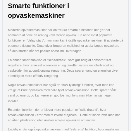
Smarte funktioner i
opvaskemaskiner
Moderne opvaskemaskiner har en række smarte funktioner, der gør det
nemmere at have en rent og velduftende opvask. En af de mest populære
funktioner er “delay start”, hvor man kan indstille opvaskemaskinen til at starte på
et senere tidspunkt. Dette giver brugeren mulighed for at planlægge opvasken,
så den starter, når det passer bedst ind i hverdagen.
En anden smart funktion er “sensorvask”, som gør brug af sensorer til at
registrere, hvor snavset opvasken er, og derefter justere vandforbruget og
vasketiden for at opnå optimal rengøring. Dette sparer vand og energi og giver
samtidig en mere effektiv rengøring.
Nogle opvaskemaskiner har også en “halv fyldning” funktion, hvor man kan
vælge at køre opvasken med halvt fyldt opvaskemaskine. Dette sparer både
vand og energi, og kan være en god løsning, hvis man ikke har så meget
opvask.
En anden funktion, der er blevet mere populær, er “stille tilstand”, hvor
opvaskemaskinen kører med et lavere støjniveau. Dette er ideelt, hvis man har
en åben planløsning eller ønsker at køre opvasken om natten.
Endelig er der også opvaskemaskiner med “selvrens” funktion, hvor maskinen