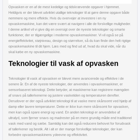
Opvasken er en af de mest kedelige og tidskrævende opgaver i hjemmet.
Heldigvis er der blevet udviklet utallige teknologier til at gøre denne opgave både
nemmere og mere effektiv. Hvis du overvejer at investere i en ny
opvaskemaskine, kan det være svært at navigere i alle de forskellige muligheder.
I denne artikel vil vi give dig en oversigt over de nyeste teknologier og smarte
funktioner, der er tilgængelige i moderne opvaskemaskiner. Vi vil også se på
energieffektivitet, støjniveau, design og størrelser, så du kan finde den helt rigtige
opvaskemaskine til dit hjem. Læs med og find ud af, hvad du skal vide, når du
skal købe en ny opvaskemaskine.
Teknologier til vask af opvasken
Teknologier til vask af opvasken er blevet mere avancerede og effektive i de
senere år. En af de nyeste teknologier, der anvendes i opvaskemaskiner, er
sensorbaseret teknologi. Dette betyder, at maskinerne kan registrere mængden
af snavs på tallerkenerne og justere vasketiden og temperaturen derefter.
Derudover er der også udviklet teknologi til at vaske mere skånsomt ved hjælp af
damp eller lavere temperaturer. Dette er ikke kun mere skånsomt for opvasken,
men kan også spare energi og vand. En anden teknologi er anvendelse af
ultralyd, som fjerner snavs og madrester på en mere grundig måde end traditionel
vask med vand og sæbe. Samtidig kan det også reducere behovet for forudvask
af tallerkener og bestik. Alt i alt er der mange forskellige teknologier, der kan
forbedre opvaskemaskinens ydeevne og effektivitet.