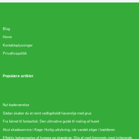
Blog
Home
Kontaktoplysninger
Privatlivspolitik
Populære artikler
Nyt badeværelse
Sådan skaber du et nemt vedligeholdt havemiljø med grus
Fra falmet til fantastisk: Den ultimative guide til maling af huset
Akut skadeservice i Køge: Hurtig udrykning, når vandet stiger i kælderen
Effektiv bekæmpelse af hvepse og skægkræ: Slip af med hjemmets mest irriterende