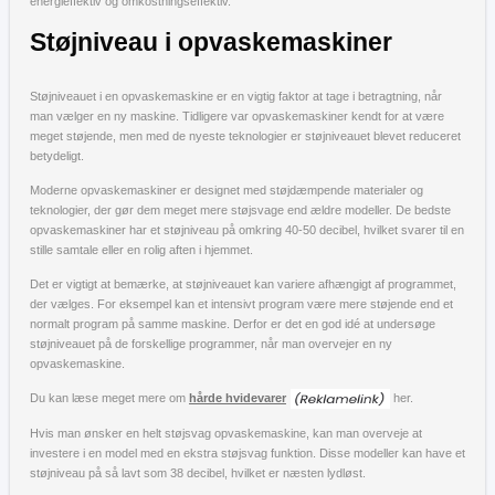
energieffektiv og omkostningseffektiv.
Støjniveau i opvaskemaskiner
Støjniveauet i en opvaskemaskine er en vigtig faktor at tage i betragtning, når
man vælger en ny maskine. Tidligere var opvaskemaskiner kendt for at være
meget støjende, men med de nyeste teknologier er støjniveauet blevet reduceret
betydeligt.
Moderne opvaskemaskiner er designet med støjdæmpende materialer og
teknologier, der gør dem meget mere støjsvage end ældre modeller. De bedste
opvaskemaskiner har et støjniveau på omkring 40-50 decibel, hvilket svarer til en
stille samtale eller en rolig aften i hjemmet.
Det er vigtigt at bemærke, at støjniveauet kan variere afhængigt af programmet,
der vælges. For eksempel kan et intensivt program være mere støjende end et
normalt program på samme maskine. Derfor er det en god idé at undersøge
støjniveauet på de forskellige programmer, når man overvejer en ny
opvaskemaskine.
Du kan læse meget mere om
hårde hvidevarer
her.
Hvis man ønsker en helt støjsvag opvaskemaskine, kan man overveje at
investere i en model med en ekstra støjsvag funktion. Disse modeller kan have et
støjniveau på så lavt som 38 decibel, hvilket er næsten lydløst.