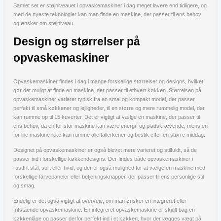
Samlet set er støjniveauet i opvaskemaskiner i dag meget lavere end tidligere, og
med de nyeste teknologier kan man finde en maskine, der passer til ens behov
og ønsker om støjniveau.
Design og størrelser på
opvaskemaskiner
Opvaskemaskiner findes i dag i mange forskellige størrelser og designs, hvilket
gør det muligt at finde en maskine, der passer til ethvert køkken. Størrelsen på
opvaskemaskiner varierer typisk fra en smal og kompakt model, der passer
perfekt til små køkkener og lejligheder, til en større og mere rummelig model, der
kan rumme op til 15 kuverter. Det er vigtigt at vælge en maskine, der passer til
ens behov, da en for stor maskine kan være energi- og pladskrævende, mens en
for lille maskine ikke kan rumme alle tallerkener og bestik efter en større middag.
Designet på opvaskemaskiner er også blevet mere varieret og stilfuldt, så de
passer ind i forskellige køkkendesigns. Der findes både opvaskemaskiner i
rustfrit stål, sort eller hvid, og der er også mulighed for at vælge en maskine med
forskellige farvepaneler eller betjeningsknapper, der passer til ens personlige stil
og smag.
Endelig er det også vigtigt at overveje, om man ønsker en integreret eller
fritstående opvaskemaskine. En integreret opvaskemaskine er skjult bag en
køkkenlåge og passer derfor perfekt ind i et køkken, hvor der lægges vægt på