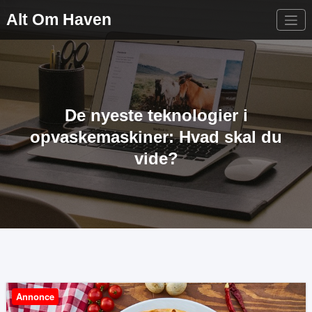
Videre
Alt Om Haven
til
indhold
De nyeste teknologier i
opvaskemaskiner: Hvad skal du
vide?
Annonce