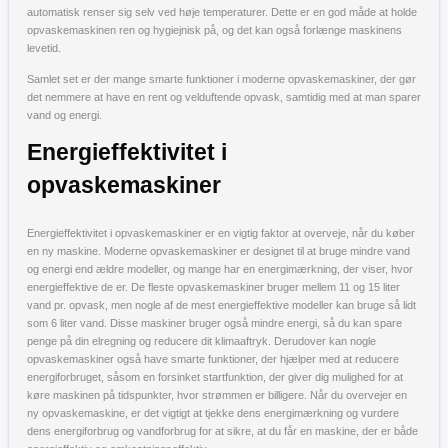
automatisk renser sig selv ved høje temperaturer. Dette er en god måde at holde
opvaskemaskinen ren og hygiejnisk på, og det kan også forlænge maskinens
levetid.
Samlet set er der mange smarte funktioner i moderne opvaskemaskiner, der gør
det nemmere at have en rent og velduftende opvask, samtidig med at man sparer
vand og energi.
Energieffektivitet i
opvaskemaskiner
Energieffektivitet i opvaskemaskiner er en vigtig faktor at overveje, når du køber
en ny maskine. Moderne opvaskemaskiner er designet til at bruge mindre vand
og energi end ældre modeller, og mange har en energimærkning, der viser, hvor
energieffektive de er. De fleste opvaskemaskiner bruger mellem 11 og 15 liter
vand pr. opvask, men nogle af de mest energieffektive modeller kan bruge så lidt
som 6 liter vand. Disse maskiner bruger også mindre energi, så du kan spare
penge på din elregning og reducere dit klimaaftryk. Derudover kan nogle
opvaskemaskiner også have smarte funktioner, der hjælper med at reducere
energiforbruget, såsom en forsinket startfunktion, der giver dig mulighed for at
køre maskinen på tidspunkter, hvor strømmen er billigere. Når du overvejer en
ny opvaskemaskine, er det vigtigt at tjekke dens energimærkning og vurdere
dens energiforbrug og vandforbrug for at sikre, at du får en maskine, der er både