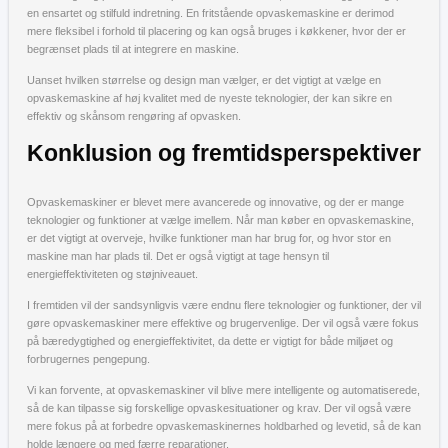
en ensartet og stilfuld indretning. En fritstående opvaskemaskine er derimod
mere fleksibel i forhold til placering og kan også bruges i køkkener, hvor der er
begrænset plads til at integrere en maskine.
Uanset hvilken størrelse og design man vælger, er det vigtigt at vælge en
opvaskemaskine af høj kvalitet med de nyeste teknologier, der kan sikre en
effektiv og skånsom rengøring af opvasken.
Konklusion og fremtidsperspektiver
Opvaskemaskiner er blevet mere avancerede og innovative, og der er mange
teknologier og funktioner at vælge imellem. Når man køber en opvaskemaskine,
er det vigtigt at overveje, hvilke funktioner man har brug for, og hvor stor en
maskine man har plads til. Det er også vigtigt at tage hensyn til
energieffektiviteten og støjniveauet.
I fremtiden vil der sandsynligvis være endnu flere teknologier og funktioner, der vil
gøre opvaskemaskiner mere effektive og brugervenlige. Der vil også være fokus
på bæredygtighed og energieffektivitet, da dette er vigtigt for både miljøet og
forbrugernes pengepung.
Vi kan forvente, at opvaskemaskiner vil blive mere intelligente og automatiserede,
så de kan tilpasse sig forskellige opvaskesituationer og krav. Der vil også være
mere fokus på at forbedre opvaskemaskinernes holdbarhed og levetid, så de kan
holde længere og med færre reparationer.