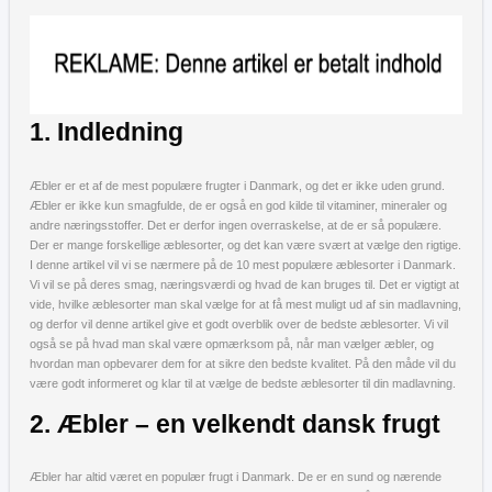
1. Indledning
Æbler er et af de mest populære frugter i Danmark, og det er ikke uden grund.
Æbler er ikke kun smagfulde, de er også en god kilde til vitaminer, mineraler og
andre næringsstoffer. Det er derfor ingen overraskelse, at de er så populære.
Der er mange forskellige æblesorter, og det kan være svært at vælge den rigtige.
I denne artikel vil vi se nærmere på de 10 mest populære æblesorter i Danmark.
Vi vil se på deres smag, næringsværdi og hvad de kan bruges til. Det er vigtigt at
vide, hvilke æblesorter man skal vælge for at få mest muligt ud af sin madlavning,
og derfor vil denne artikel give et godt overblik over de bedste æblesorter. Vi vil
også se på hvad man skal være opmærksom på, når man vælger æbler, og
hvordan man opbevarer dem for at sikre den bedste kvalitet. På den måde vil du
være godt informeret og klar til at vælge de bedste æblesorter til din madlavning.
2. Æbler – en velkendt dansk frugt
Æbler har altid været en populær frugt i Danmark. De er en sund og nærende