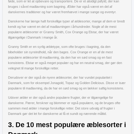
føde, som er let at opbevare og transportere. De er et alsidigt påfyld, der kan
bruges i såvel madlavning som bagning. Æbler har også været en del af
danskernes traditioner og har været fremhævet i mange sange og eventyr.
Danskerne har længe haft forskellige typer af æblesorter, mange af dem er bredt
kendt og har været en del af madlavningen i århundreder. Nogle af de mest
populære æblesorter er Granny Smith, Cox Orange og Elstar, der har været
tilgængelige i Danmark i mange år.
Granny Smith er en syrlig æbletype, som ofte bruges i bagning, da den
bibeholder sin syreindhold, når den bages. Cox Orange er en af de mest
populære æblesorter til madlavning, da den har en sød smag og en fast
konsistens. Elstar er også meget populær og har en neutral smag, der gør den
velegnet til mange forskellige retter.
Derudover er der også de nyere æblesorter, der har vundet popularitet i
Danmark, som for eksempel Jonagold, Topaz og Golden Delicious. Disse er især
populære til madlavning, da de har en sød smag og en lækker saftig konsistens.
Udover æbler er der også andre populære frugter, der er tilgængelige for
danskerne. Pærer, ferskner og blommer er også populære, og de bruges ofte
sammen med æbler i mange forskellige retter. Det store udvalg af frugter i
Danmark gør det let for danskerne at få et sundt og nærende måltid.
3. De 10 mest populære æblesorter i