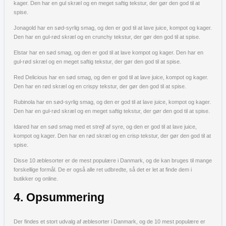
kager. Den har en gul skræl og en meget saftig tekstur, der gør den god til at
spise.
Jonagold har en sød-syrlig smag, og den er god til at lave juice, kompot og kager.
Den har en gul-rød skræl og en crunchy tekstur, der gør den god til at spise.
Elstar har en sød smag, og den er god til at lave kompot og kager. Den har en
gul-rød skræl og en meget saftig tekstur, der gør den god til at spise.
Red Delicious har en sød smag, og den er god til at lave juice, kompot og kager.
Den har en rød skræl og en crispy tekstur, der gør den god til at spise.
Rubinola har en sød-syrlig smag, og den er god til at lave juice, kompot og kager.
Den har en gul-rød skræl og en meget saftig tekstur, der gør den god til at spise.
Idared har en sød smag med et strejf af syre, og den er god til at lave juice,
kompot og kager. Den har en rød skræl og en crisp tekstur, der gør den god til at
spise.
Disse 10 æblesorter er de mest populære i Danmark, og de kan bruges til mange
forskellige formål. De er også alle ret udbredte, så det er let at finde dem i
butikker og online.
4. Opsummering
Der findes et stort udvalg af æblesorter i Danmark, og de 10 mest populære er