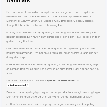
Danmark
Den danske æbleproduktion har nydt stor succes gennem årene, og det har
resulteret i en bred vifte af æblesorter. 10 af de mest populære æblesorter i
Danmark er Granny Smith, Cox Orange, Gala, Braeburn, Golden Delicious,
Jonagold, Elstar, Red Delicious, Rubinola og Idared.
Granny Smith har en frisk, syrlig smag, og den er god til at lave dessert, juice,
kompot og kager. Den har en grøn skræl, der let kan skinne, hvilket gør den til en
god tilsætning til salater.
Cox Orange har en sød smag med et strejf af sitrus, og den er god til at lave
kompot og marmelade. Den har en gul-rød skræl og en cremet tekstur, der gør
den god til at spise.
Gala er en sød æble med en let syrlig smag, og den er god til at lave juice, kage
og kompot. Den har en gullig-rød skræl og en crisp tekstur, der gør den god til at
spise.
Her finder du mere information om
Rød Ingrid Marie æblesort
.
Braeburn har en sød-syrlig smag, og den er god til at lave juice, kompot og kager.
Den har en gul-grøn skræl og en crisp tekstur, der gør den god til at spise.
Golden Delicious har en sød smag, og den er god til at lave juice, kompot og