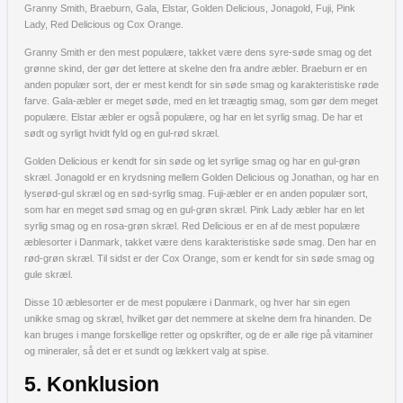
Granny Smith, Braeburn, Gala, Elstar, Golden Delicious, Jonagold, Fuji, Pink
Lady, Red Delicious og Cox Orange.
Granny Smith er den mest populære, takket være dens syre-søde smag og det
grønne skind, der gør det lettere at skelne den fra andre æbler. Braeburn er en
anden populær sort, der er mest kendt for sin søde smag og karakteristiske røde
farve. Gala-æbler er meget søde, med en let træagtig smag, som gør dem meget
populære. Elstar æbler er også populære, og har en let syrlig smag. De har et
sødt og syrligt hvidt fyld og en gul-rød skræl.
Golden Delicious er kendt for sin søde og let syrlige smag og har en gul-grøn
skræl. Jonagold er en krydsning mellem Golden Delicious og Jonathan, og har en
lyserød-gul skræl og en sød-syrlig smag. Fuji-æbler er en anden populær sort,
som har en meget sød smag og en gul-grøn skræl. Pink Lady æbler har en let
syrlig smag og en rosa-grøn skræl. Red Delicious er en af de mest populære
æblesorter i Danmark, takket være dens karakteristiske søde smag. Den har en
rød-grøn skræl. Til sidst er der Cox Orange, som er kendt for sin søde smag og
gule skræl.
Disse 10 æblesorter er de mest populære i Danmark, og hver har sin egen
unikke smag og skræl, hvilket gør det nemmere at skelne dem fra hinanden. De
kan bruges i mange forskellige retter og opskrifter, og de er alle rige på vitaminer
og mineraler, så det er et sundt og lækkert valg at spise.
5. Konklusion