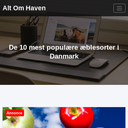
Videre
Alt Om Haven
til
indhold
De 10 mest populære æblesorter i
Danmark
Annonce