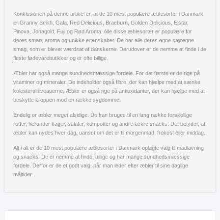
Konklusionen på denne artikel er, at de 10 mest populære æblesorter i Danmark
er Granny Smith, Gala, Red Delicious, Braeburn, Golden Delicious, Elstar,
Pinova, Jonagold, Fuji og Rød Aroma. Alle disse æblesorter er populære for
deres smag, aroma og unikke egenskaber. De har alle deres egne særegne
smag, som er blevet værdsat af danskerne. Derudover er de nemme at finde i de
fleste fødevarebutikker og er ofte billige.
Æbler har også mange sundhedsmæssige fordele. For det første er de rige på
vitaminer og mineraler. De indeholder også fibre, der kan hjælpe med at sænke
kolesterolniveauerne. Æbler er også rige på antioxidanter, der kan hjælpe med at
beskytte kroppen mod en række sygdomme.
Endelig er æbler meget alsidige. De kan bruges til en lang række forskellige
retter, herunder kager, salater, kompotter og andre lækre snacks. Det betyder, at
æbler kan nydes hver dag, uanset om det er til morgenmad, frokost eller middag.
Alt i alt er de 10 mest populære æblesorter i Danmark oplagte valg til madlavning
og snacks. De er nemme at finde, billige og har mange sundhedsmæssige
fordele. Derfor er de et godt valg, når man leder efter æbler til sine daglige
måltider.