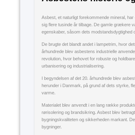
Asbest, et naturligt forekommende mineral, har 
sig flere tusinde år tilbage. De gamle grækere va
egenskaber, såsom dets modstandsdygtighed ov
De brugte det blandt andet i lampetrim, hvor det
århundrede blev asbestens industrielle anvendels
revolution, hvor behovet for robuste og holdbar
urbanisering og industrialisering.
I begyndelsen af det 20. århundrede blev asbest
herunder i Danmark, på grund af dets styrke, fl
varme.
Materialet blev anvendt i en lang række produkt
rørisolering og brandsikring. Asbest blev betra
bygningskvaliteten og sikkerheden markant. Det ble
bygninger.