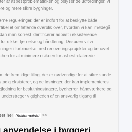
er af asbestproblematikken og belyser de udfordringer, vi
ere og mere sikre bygninger.
ne reguleringer, der er indført for at beskytte både
tikel et omfattende overblik over, hvordan vi kan imødegå
rdan man korrekt identificerer asbest i eksisterende
or sikker fjernelse og håndtering. Desuden vil vi
tninger i forbindelse med renoveringsprojekter og behovet
n for at minimere risikoen for asbestrelaterede
t de fremtidige tiltag, der er nødvendige for at sikre sunde
 stadig eksisterer, og de løsninger, der kan implementeres
vejledning for beslutningstagere, bygherrer, håndværkere og
g understreger vigtigheden af en ansvarlig tilgang til
est her
>>
 anvendelse i byggeri