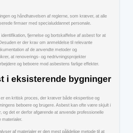
ågningen og håndhævelsen af reglerne, som kræver, at alle
riserede firmaer med specialuddannet personale.
identifikation, fjernelse og bortskaffelse af asbest for at
 Desuden er der krav om anmeldelse til relevante
okumentation af de anvendte metoder og
ikrer, at renoverings- og nedrivningsprojekter
bejdere og beboere mod asbestens farlige effekter.
st i eksisterende bygninger
r er en kritisk proces, der kræver både ekspertise og
ningens beboere og brugere. Asbest kan ofte være skjult i
er, og det er derfor afgørende at anvende professionelle
 materialer.
yser af materialer er den mest pålidelige metode til at