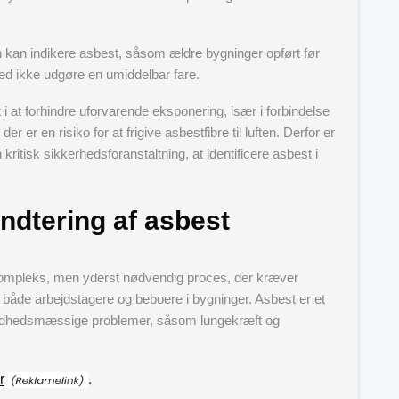
n kan indikere asbest, såsom ældre bygninger opført før
ed ikke udgøre en umiddelbar fare.
dt i at forhindre uforvarende eksponering, især i forbindelse
 er en risiko for at frigive asbestfibre til luften. Derfor er
ritisk sikkerhedsforanstaltning, at identificere asbest i
åndtering af asbest
 kompleks, men yderst nødvendig proces, der kræver
 både arbejdstagere og beboere i bygninger. Asbest er et
 sundhedsmæssige problemer, såsom lungekræft og
r
.