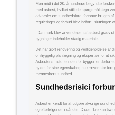
Men midt i det 20. århundrede begyndte forske
med asbest, hvilket stillede spørgsmålstegn ved
advarsler om sundhedsfare, fortsatte brugen af a
reguleringer og forbud blev indført i slutningen 
I Danmark blev anvendelsen af asbest gradvist 
bygninger indeholder stadig materialet.
Det har gjort renovering og vedligeholdelse af 
omhyggelig planlægning og ekspertise for at sikr
Asbestens historie inden for byggeri er derfor 
hyldet for sine egenskaber, nu kræver stor forsi
menneskers sundhed.
Sundhedsrisici forbu
Asbest er kendt for at udgøre alvorlige sundhedsr
og efterfølgende indåndes. Disse fibre kan træng