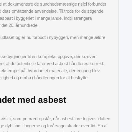
re at dokumentere de sundhedsmæssige risici forbundet
 dets omfattende anvendelse. Til trods for de stigende
sbest i byggeriet i mange lande, indtil strengere
af det 20. århundrede.
udfaset og er nu forbudt i nybyggeri, men mange ældre
disse bygninger til en kompleks opgave, der kræver
e, at de potentielle farer ved asbest håndteres korrekt.
et eksempel på, hvordan et materiale, der engang blev
gtighed og omhu i håndteringen for at beskytte
ndet med asbest
isici, som primært opstår, når asbestfibre frigives i luften
e dybt ind i lungerne og forårsage skader over tid. En af