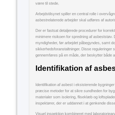
være til stede.
Arbejdstilsynet spiller en central rolle i overv
asbestrelaterede arbejder skal udføres af auto
Der er fastsat detaljerede procedurer for korrekt 
minimere risikoen for spredning af asbeststøv.
myndigheder, før arbejdet påbegyndes, samt d
sikkerhedsforanstaltninger. Disse reguleringer s
gennemføres på en måde, der beskytter både ar
Identifikation af asbe
Identifikation af asbest i eksisterende bygninge
præcise metoder for at sikre sundheden for byg
materialer som isolering, fliseklæb og loftsplad
inspektører, der er uddannet i at genkende disse
Visuel inspektion kombineret med laboratorieanal