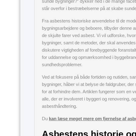
sunde bygninger?” dykker ned i de mange facett
står overfor i bestræbelserne på at skabe sund
Fra asbestens historiske anvendelse til de moder
bygningsarbejdere og beboere, tilbyder denne ar
de skjulte farer ved asbest. Vi vil udforske, hvo
bygninger, samt de metoder, der skal anvendes f
diskutere vigtigheden af forebyggende foranstal
for uddannelse og opmærksomhed i byggebranche
sundhedsproblemer.
Ved at fokusere på både fortiden og nutiden, sam
bygninger, håber vi at belyse de faldgruber, der
for at forhindre dem. Artiklen fungerer som en 
alle, der er involveret i byggeri og renovering, o
asbesthåndtering.
Du
kan læse meget mere om fjernelse af asb
Asbestens historie og