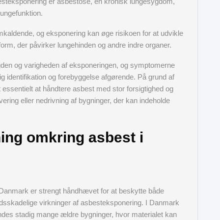
teksponering er asbestose, en kronisk lungesygdom,
lungefunktion.
mkaldende, og eksponering kan øge risikoen for at udvikle
orm, der påvirker lungehinden og andre indre organer.
en og varigheden af eksponeringen, og symptomerne
lig identifikation og forebyggelse afgørende. På grund af
t essentielt at håndtere asbest med stor forsigtighed og
ring eller nedrivning af bygninger, der kan indeholde
ing omkring asbest i
 Danmark er strengt håndhævet for at beskytte både
dsskadelige virkninger af asbesteksponering. I Danmark
indes stadig mange ældre bygninger, hvor materialet kan