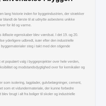
en lang historie inden for byggeindustrien, der strækker
r blandt de første til at udnytte asbestens unikke
er for ild og varme.
s ildfaste egenskaber blev værdsat. I det 19. og 20.
e yderligere udbredt, især efter den industrielle
e byggematerialer steg i takt med den stigende
 et populært valg i byggeprojekter over hele verden,
eksibilitet og modstandsdygtighed over for kemikalier og
er som isolering, tagplader, gulvbelægninger, cement,
gtet som et vidundermateriale, der kunne forbedre
v brugt i alt fra boliger til skoler og industrielle