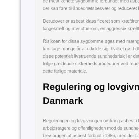
de mest kendte sygdomme forbundet med asbes
der kan føre til åndedrætsbesvær og reduceret 
Derudover er asbest klassificeret som kræftfre
lungekræft og mesotheliom, en aggressiv kræftf
Risikoen for disse sygdomme øges med mængd
kan tage mange år at udvikle sig, hvilket gør tid
disse potentielt livstruende sundhedsrisici er de
følge gældende sikkerhedsprocedurer ved renove
dette farlige materiale.
Regulering og lovgivn
Danmark
Reguleringen og lovgivningen omkring asbest i
arbejdstagere og offentligheden mod de sundhe
blev brugen af asbest forbudt i 1986, men der f